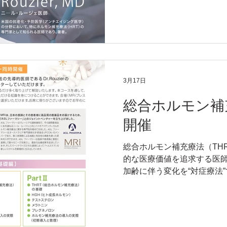
3月17日
総合ホルモン補
開催
総合ホルモン補充療法（THR
的な医療価値を追求する医師
加齢に伴う変化を“対症療法
する医療”へ。総合ホルモン
の先進医療において確立さ
です。 本コースでは、米国の第一
トコルを基盤に、エビデン