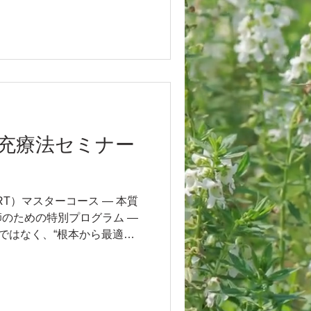
充療法セミナー
T）マスターコース ― 本質
のための特別プログラム ―
”ではなく、“根本から最適化
補充療法（THRT）は、世界
れつつある重要なアプローチ
人者 Dr. Rouzier のプロ
スと臨床経験に裏打ちされた