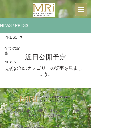
NEWS / PRESS
PRESS
全ての記
事
近日公開予定
NEWS
その他のカテゴリーの記事を見まし
PRESS
ょう。
ABOUT MRI
/
RIKKI NINOMIYA
/
MRI
HEALTH
/
CONTACT
© 2022 by エム・アール・アイ |